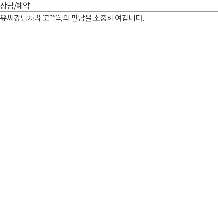
상담/예약
유씨강남치과 고객과의 만남을 소중히 여깁니다.
예약 및 진료문의
02.3448.4524
유씨강남치과
임플란트