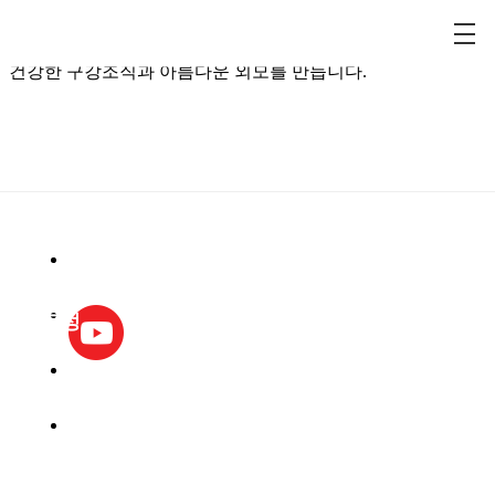
치아교정
예약 및 진료문의
KOR
건강한 구강조직과 아름다운 외모를 만듭니다.
02.3448.4524
치과
임플란트
치아교정
가입
치아성형
일반진료