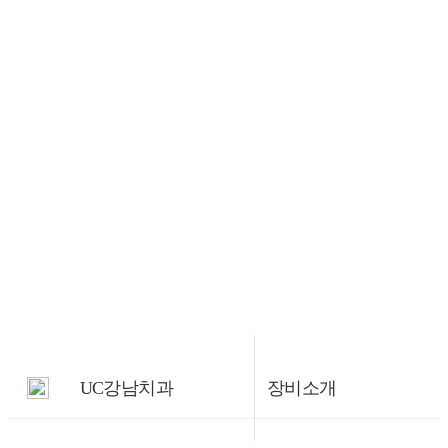
해
항상 노력하는 유씨강남치과
입니다.
상담/예약
UC강남치
과
환자분들의 건강한 치아를 위
UC강남치과
장비소개
해
항상 노력하는 유씨강남치과