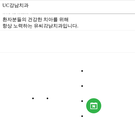
UC강남치과
예약 및 진료문의
환자분들의 건강한 치아를 위해
항상 노력하는 유씨강남치과입니다.
02.3448.4524
유씨강남치과
임플란트
치아교정
로그인
회원가입
치아성형
일반진료