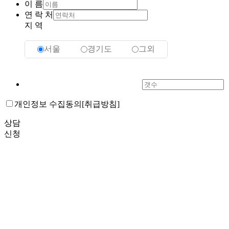
이 름
연 락 처
지 역
서울
경기도
그외
필 요 한 임 플 란 트 갯 수
개인정보 수집동의
[취급방침]
상담
신청