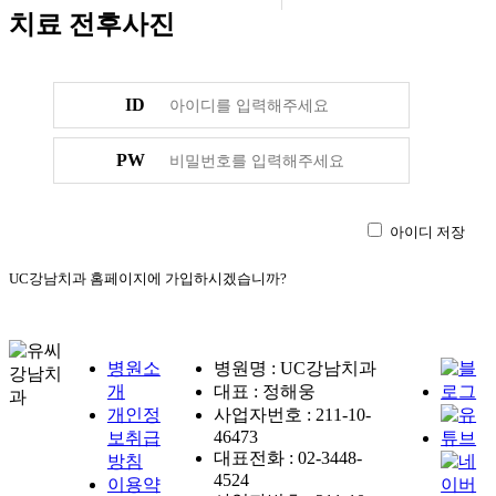
치료 전후사진
ID
PW
인
아이디 저장
UC강남치과 홈페이지에 가입하시겠습니까?
회원가입
병원명 : UC강남치과
개
대표 : 정해웅
46473
방침
4524